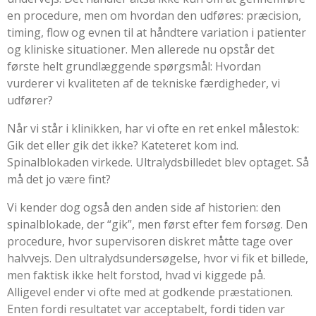
en procedure, men om
hvordan
den udføres: præcision,
timing, flow og evnen til at håndtere variation i patienter
og kliniske situationer. Men allerede nu opstår det
første helt grundlæggende spørgsmål: Hvordan
vurderer vi kvaliteten af de tekniske færdigheder, vi
udfører?
Når vi står i klinikken, har vi ofte en ret enkel målestok:
Gik det eller gik det ikke? Kateteret kom ind.
Spinalblokaden virkede. Ultralydsbilledet blev optaget. Så
må det jo være fint?
Vi kender dog også den anden side af historien: den
spinalblokade, der “gik”, men først efter fem forsøg. Den
procedure, hvor supervisoren diskret måtte tage over
halvvejs. Den ultralydsundersøgelse, hvor vi fik et billede,
men faktisk ikke helt forstod, hvad vi kiggede på.
Alligevel ender vi ofte med at godkende præstationen.
Enten fordi resultatet var acceptabelt, fordi tiden var