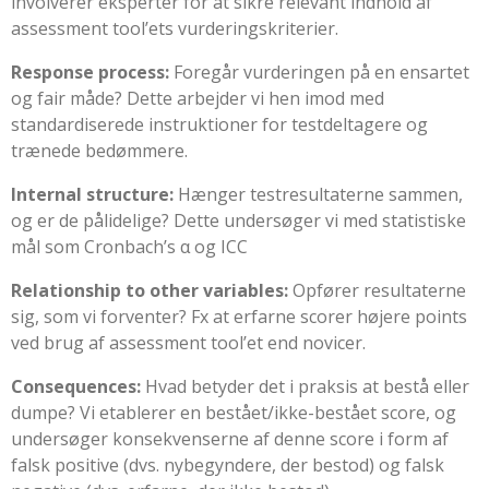
involverer eksperter for at sikre relevant indhold af
assessment tool’ets vurderingskriterier.
Response process:
Foregår vurderingen på en ensartet
og fair måde? Dette arbejder vi hen imod med
standardiserede instruktioner for testdeltagere og
trænede bedømmere.
Internal structure:
Hænger testresultaterne sammen,
og er de pålidelige? Dette undersøger vi med statistiske
mål som Cronbach’s α og ICC
Relationship to other variables:
Opfører resultaterne
sig, som vi forventer? Fx at erfarne scorer højere points
ved brug af assessment tool’et end novicer.
Consequences:
Hvad betyder det i praksis at bestå eller
dumpe? Vi etablerer en bestået/ikke-bestået score, og
undersøger konsekvenserne af denne score i form af
falsk positive (dvs. nybegyndere, der bestod) og falsk