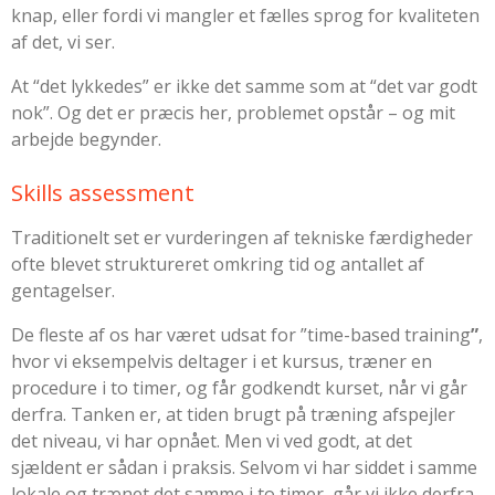
knap, eller fordi vi mangler et fælles sprog for kvaliteten
af det, vi ser.
At “det lykkedes” er ikke det samme som at “det var godt
nok”. Og det er præcis her, problemet opstår – og mit
arbejde begynder.
Skills assessment
Traditionelt set er vurderingen af tekniske færdigheder
ofte blevet struktureret omkring tid og antallet af
gentagelser.
De fleste af os har været udsat for ”
time-based training
”
,
hvor vi eksempelvis deltager i et kursus, træner en
procedure i to timer, og får godkendt kurset, når vi går
derfra. Tanken er, at tiden brugt på træning afspejler
det niveau, vi har opnået. Men vi ved godt, at det
sjældent er sådan i praksis. Selvom vi har siddet i samme
lokale og trænet det samme i to timer, går vi ikke derfra