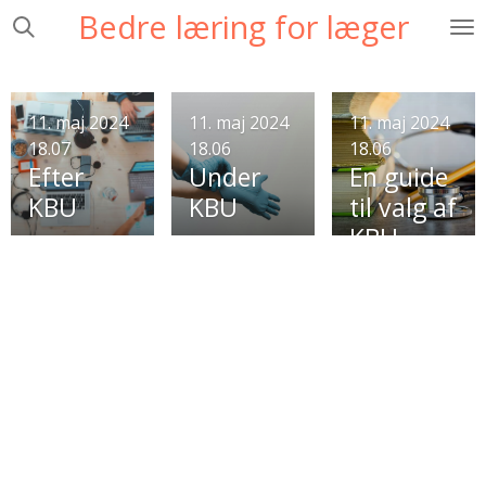
Bedre læring for læger
Spring
til
hovedindhold
11. maj 2024
11. maj 2024
11. maj 2024
18.07
18.06
18.06
Efter
Under
En guide
KBU
KBU
til valg af
KBU
forløb