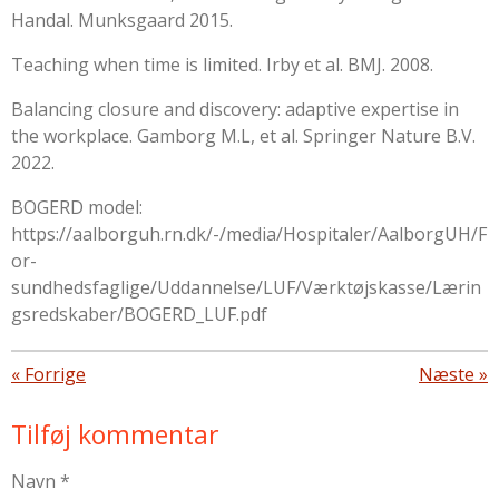
Handal. Munksgaard 2015.
Teaching when time is limited. Irby et al. BMJ. 2008.
Balancing closure and discovery: adaptive expertise in
the workplace. Gamborg M.L, et al. Springer Nature B.V.
2022.
BOGERD model:
https://aalborguh.rn.dk/-/media/Hospitaler/AalborgUH/F
or-
sundhedsfaglige/Uddannelse/LUF/Værktøjskasse/Lærin
gsredskaber/BOGERD_LUF.pdf
«
Forrige
Næste
»
Tilføj kommentar
Navn *