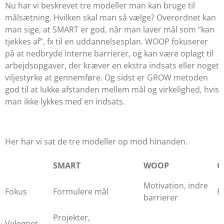
Nu har vi beskrevet tre modeller man kan bruge til
målsætning. Hvilken skal man så vælge? Overordnet kan
man sige, at SMART er god, når man laver mål som “kan
tjekkes af”, fx til en uddannelsesplan. WOOP fokuserer
på at nedbryde interne barrierer, og kan være oplagt til
arbejdsopgaver, der kræver en ekstra indsats eller noget
viljestyrke at gennemføre. Og sidst er GROW metoden
god til at lukke afstanden mellem mål og virkelighed, hvis
man ikke lykkes med en indsats.
Her har vi sat de tre modeller op mod hinanden.
SMART
WOOP
G
Motivation, indre
Fokus
Formulere mål
R
barrierer
Projekter,
Velegnet