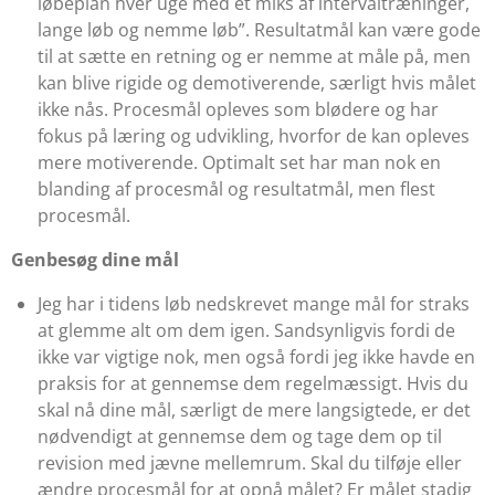
løbeplan hver uge med et miks af intervaltræninger,
lange løb og nemme løb”. Resultatmål kan være gode
til at sætte en retning og er nemme at måle på, men
kan blive rigide og demotiverende, særligt hvis målet
ikke nås. Procesmål opleves som blødere og har
fokus på læring og udvikling, hvorfor de kan opleves
mere motiverende. Optimalt set har man nok en
blanding af procesmål og resultatmål, men flest
procesmål.
Genbesøg dine mål
Jeg har i tidens løb nedskrevet mange mål for straks
at glemme alt om dem igen. Sandsynligvis fordi de
ikke var vigtige nok, men også fordi jeg ikke havde en
praksis for at gennemse dem regelmæssigt. Hvis du
skal nå dine mål, særligt de mere langsigtede, er det
nødvendigt at gennemse dem og tage dem op til
revision med jævne mellemrum. Skal du tilføje eller
ændre procesmål for at opnå målet? Er målet stadig