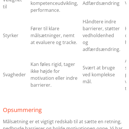
kompetenceudvikling,
Adfærdsændring
V
til
performance.
Håndtere indre
Fører til klare
barrierer, støtter
K
Styrker
målsætninger, nemt
vedholdenhed
o
at evaluere og tracke.
og
h
adfærdsændring.
A
Kan føles rigid, tager
Svært at bruge
s
ikke højde for
Svagheder
ved komplekse
p
motivation eller indre
mål.
v
barrierer.
ti
Opsummering
Målsætning er et vigtigt redskab til at sætte en retning,
nedbryde barrierer og holde motivationen oppe. Vi har