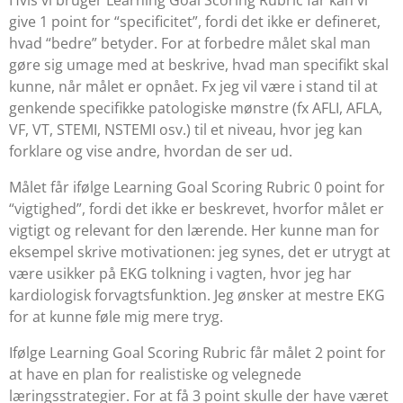
Hvis vi bruger
Learning Goal Scoring Rubric
får kan vi
give 1 point for “specificitet”, fordi det ikke er defineret,
hvad “bedre” betyder. For at forbedre målet skal man
gøre sig umage med at beskrive, hvad man specifikt skal
kunne, når målet er opnået. Fx jeg vil være i stand til at
genkende specifikke patologiske mønstre (fx AFLI, AFLA,
VF, VT, STEMI, NSTEMI osv.) til et niveau, hvor jeg kan
forklare og vise andre, hvordan de ser ud.
Målet får ifølge
Learning Goal Scoring Rubric
0 point for
“vigtighed”, fordi det ikke er beskrevet, hvorfor målet er
vigtigt og relevant for den lærende. Her kunne man for
eksempel skrive motivationen: jeg synes, det er utrygt at
være usikker på EKG tolkning i vagten, hvor jeg har
kardiologisk forvagtsfunktion. Jeg ønsker at mestre EKG
for at kunne føle mig mere tryg.
Ifølge
Learning Goal Scoring Rubric
får målet 2 point for
at have en plan for realistiske og velegnede
læringsstrategier. For at få 3 point skulle der have været