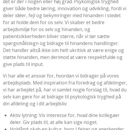
det er der i nogen eller høj grad. Psykologisk tryghed
giver både bedre læring, innovation og udvikling, fordi vi
deler idéer, fejl og bekymringer med hinanden i stedet
for at holde dem for os selv. Vi skaber et bedre
arbejdsmiljø for os selv og hinanden, og
patientsikkerheden bliver større, når vi tør sætte
spørgsmålstegn og bidrage til hinandens handlinger.
Det handler altså ikke om helt ukritisk at være enige og
støtte hinanden, men derimod at være respektfulde og
give plads til input.
Vi har alle et ansvar for, hvordan vi bidrager på vores
arbejdsplads. Med inspiration fra foredrag og afdelinger,
vi har arbejdet på, har vi samlet nogle forslag til, hvad du
selv kan gøre for at bidrage til psykologisk tryghed på
din afdeling og i dit arbejdsliv:
Aktiv lytning: Vis interesse for, hvad dine kollegaer
deler. Giv plads til, at alle kan sige noget.
Holdånd: skab en kultur, hvor I fejrer og anerkender