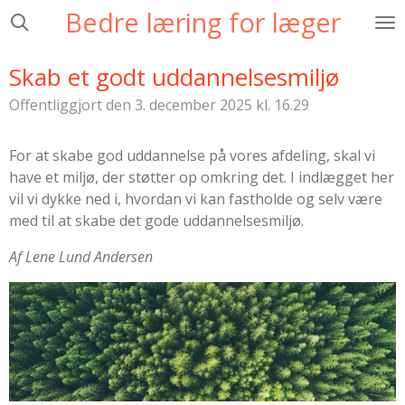
Bedre læring for læger
Spring
til
hovedindhold
Skab et godt uddannelsesmiljø
Offentliggjort den 3. december 2025 kl. 16.29
For at skabe god uddannelse på vores afdeling, skal vi
have et miljø, der støtter op omkring det. I indlægget her
vil vi dykke ned i, hvordan vi kan fastholde og selv være
med til at skabe det gode uddannelsesmiljø.
Af Lene Lund Andersen