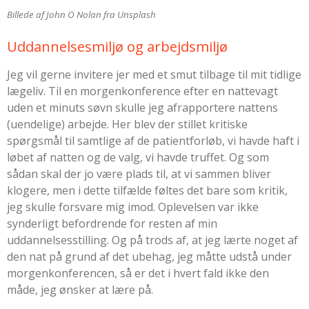
Billede af John O Nolan fra Unsplash
Uddannelsesmiljø og arbejdsmiljø
Jeg vil gerne invitere jer med et smut tilbage til mit tidlige
lægeliv. Til en morgenkonference efter en nattevagt
uden et minuts søvn skulle jeg afrapportere nattens
(uendelige) arbejde. Her blev der stillet kritiske
spørgsmål til samtlige af de patientforløb, vi havde haft i
løbet af natten og de valg, vi havde truffet. Og som
sådan skal der jo være plads til, at vi sammen bliver
klogere, men i dette tilfælde føltes det bare som kritik,
jeg skulle forsvare mig imod. Oplevelsen var ikke
synderligt befordrende for resten af min
uddannelsesstilling. Og på trods af, at jeg lærte noget af
den nat på grund af det ubehag, jeg måtte udstå under
morgenkonferencen, så er det i hvert fald ikke den
måde, jeg ønsker at lære på.