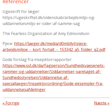
Referencer
Ugeskrift for læger:
https://ugeskriftet.dk/videnskab/arbejdsmiljo-og-
uddannelsesmiljo-er-sider-af-samme-sag
The Fearless Organization af Amy Edmondson
Pjece:
https://laeger.dk/media/d0mbllyl/pjece-
arbejdsmiljoe_-_kort_fortalt_-_153342_a5_folder_q2.pdf
Gode forslag fra insepktorrapporter:
https://www.sst.dk/da/Fagperson/Sundhedsvaesenets-
rammer-og-uddannelser/Uddannelser-varetaget-af-
Sundhedsstyrelsen/Uddannelse-af-
speciallaeger/Inspektorordning/Gode-eksempler-fra-
uddannelsesafdelinger
«
Forrige
Næste
»