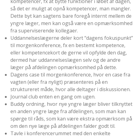
kompetencer, fx at bytte funktioner i løbet af dagen,
så det er muligt at opnå kompetencer, man mangler.
Dette byt kan sagtens bare foregå internt mellem de
yngre læger, men kan også være en opmærksomhed
fra superviserende kollegaer.
Uddannelseslægerne deler kort “dagens fokuspunkt”
til morgenkonference, fx en bestemt kompetence,
eller kompetencekort de gerne vil opfylde den dag,
dermed har uddannelseslægen selv og de andre
læger på afdelingen opmærksomhed på dette.
Dagens case til morgenkonference, hvor en case fra
vagten (eller fra nyligt) præsenteres på en
struktureret måde, hvor alle deltager i diskussionen.
Journal club enten en gang om ugen.
Buddy ordning, hvor nye yngre læger bliver tilknyttet
en anden yngre læge fra afdelingen, som man kan
spørge til råds, som kan være ekstra opmærksom på
om den nye læge på afdelingen falder godt til.
Tavle i konferencerummet med den enkelte