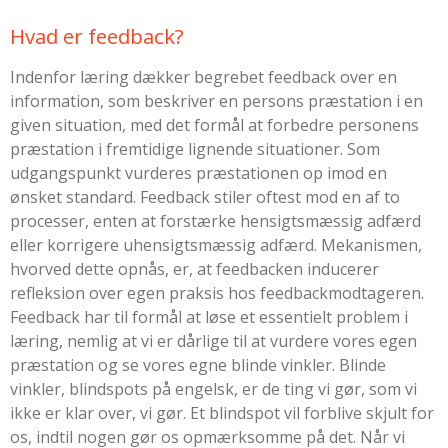
Hvad er feedback?
Indenfor læring dækker begrebet feedback over en
information, som beskriver en persons præstation i en
given situation, med det formål at forbedre personens
præstation i fremtidige lignende situationer. Som
udgangspunkt vurderes præstationen op imod en
ønsket standard. Feedback stiler oftest mod en af to
processer, enten at forstærke hensigtsmæssig adfærd
eller korrigere uhensigtsmæssig adfærd. Mekanismen,
hvorved dette opnås, er, at feedbacken inducerer
refleksion over egen praksis hos feedbackmodtageren.
Feedback har til formål at løse et essentielt problem i
læring, nemlig at vi er dårlige til at vurdere vores egen
præstation og se vores egne blinde vinkler. Blinde
vinkler, blindspots på engelsk, er de ting vi gør, som vi
ikke er klar over, vi gør. Et blindspot vil forblive skjult for
os, indtil nogen gør os opmærksomme på det. Når vi