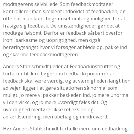
modtagerens selvbillede. Som feedbackmodtager
kontrollerer man sjældent indholdet af feedbacken, og
ofte har man kun i begrænset omfang mulighed for at
frasige sig feedback. De omstændigheder gør det at
modtage følsomt. Derfor er feedback sårbart overfor
ironi, sarkasme og uoprigtighed, men også
berøringsangst hvor vi forsøger at bløde op, pakke ind
og skærme feedbackmodtageren.
Anders Stahlschmidt (leder af
Feedbackinstituttet
og
forfatter til flere bøger om feedback) pointerer at
feedback skal være værdig, og at værdigheden langt hen
ad vejen ligger i at gøre situationen så normal som
muligt. Jo mere vi pakker beskeden ind, jo mere unormal
vil den virke, og jo mere uværdigt føles det. Og
uværdighed medfører ikke refleksion og
adfærdsændring, men ubehag og mindreværd.
Hør Anders Stahlschmidt fortælle mere om feedback og