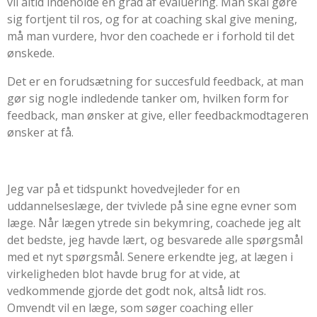
vil altid indeholde en grad af evaluering. Man skal gøre
sig fortjent til ros, og for at coaching skal give mening,
må man vurdere, hvor den coachede er i forhold til det
ønskede.
Det er en forudsætning for succesfuld feedback, at man
gør sig nogle indledende tanker om, hvilken form for
feedback, man ønsker at give, eller feedbackmodtageren
ønsker at få.
Jeg var på et tidspunkt hovedvejleder for en
uddannelseslæge, der tvivlede på sine egne evner som
læge. Når lægen ytrede sin bekymring, coachede jeg alt
det bedste, jeg havde lært, og besvarede alle spørgsmål
med et nyt spørgsmål. Senere erkendte jeg, at lægen i
virkeligheden blot havde brug for at vide, at
vedkommende gjorde det godt nok, altså lidt ros.
Omvendt vil en læge, som søger coaching eller