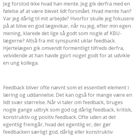
Jeg forstod ikke hvad han mente. Jeg gik derfra med en
følelse af at være blevet lidt forsmået. Hvad mente han?
Var jeg dårlig til mit arbejde? Hvorfor skulle jeg fokusere
på at blive en god lægevikar, når nu jeg, efter min egen
mening, klarede det lige så godt som nogle af KBU-
lægerne? Altså fra mit synspunkt uklar feedback.
Hjertelægen gik omvendt formentligt tilfreds derfra,
velvidende at han havde gjort noget godt for at udvikle
en ung kollega.
Feedback bliver ofte nævnt som et essentielt element i
læring og uddannelse. Det kan også for mange være en
lidt svær størrelse. Når vi taler om feedback, bruges
nogle gange udtryk som god og dårlig feedback, kritisk,
konstruktiv og positiv feedback. Ofte uden at det
egentlig fremgår, hvad det egentlig er, der gør
feedbacken særligt god, dårlig eller konstruktiv.