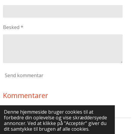
Besked *
Send kommentar
Kommentarer
Der er ingen kommentarer endnu.
Denne hjemmeside bruger cookies til at
forbedre din oplevelse og vise skræddersyede
annoncer. Ved at klikke på "Acceptér" giver du
Kontakt: info@bedrelaeringforlaeger.dk
dit samtykke til brugen af alle cookies.