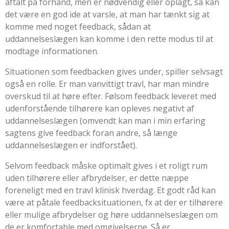
aftalt på forhånd, men er nødvendig eller oplagt, så kan
det være en god ide at varsle, at man har tænkt sig at
komme med noget feedback, sådan at
uddannelseslægen kan komme i den rette modus til at
modtage informationen.
Situationen som feedbacken gives under, spiller selvsagt
også en rolle. Er man vanvittigt travl, har man mindre
overskud til at høre efter. Følsom feedback leveret med
udenforstående tilhørere kan opleves negativt af
uddannelseslægen (omvendt kan man i min erfaring
sagtens give feedback foran andre, så længe
uddannelseslægen er indforstået).
Selvom feedback måske optimalt gives i et roligt rum
uden tilhørere eller afbrydelser, er dette næppe
foreneligt med en travl klinisk hverdag. Et godt råd kan
være at påtale feedbacksituationen, fx at der er tilhørere
eller mulige afbrydelser og høre uddannelseslægen om
de er komfortable med omgivelserne. Så er